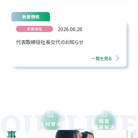
新着情報
2026.08.06
2026.06.26
2026.06.24
ニュースリリース
ニュースリリース
新着情報
代表取締役社長交代のお知らせ
一覧を見る
02
03
経営
人材育成
課題解決
01