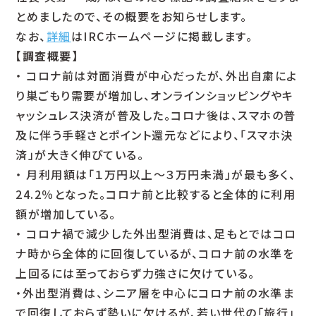
とめましたので、その概要をお知らせします。
なお、
詳細
はIRCホームページに掲載します。
【調査概要】
・ コロナ前は対面消費が中心だったが、外出自粛によ
り巣ごもり需要が増加し、オンラインショッピングやキ
ャッシュレス決済が普及した。コロナ後は、スマホの普
及に伴う手軽さとポイント還元などにより、「スマホ決
済」が大きく伸びている。
・ 月利用額は「１万円以上～３万円未満」が最も多く、
24.2％となった。コロナ前と比較すると全体的に利用
額が増加している。
・ コロナ禍で減少した外出型消費は、足もとではコロ
ナ時から全体的に回復しているが、コロナ前の水準を
上回るには至っておらず力強さに欠けている。
・外出型消費は、シニア層を中心にコロナ前の水準ま
で回復しておらず勢いに欠けるが、若い世代の「旅行」