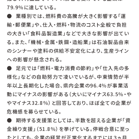
79.9％に達している。
● 業種別では、燃料費の高騰が大きく影響する「運
輸・郵便業」や、仕入・燃料・物流のコスト全般で負担
の大きい「食料品製造業」などで大きな影響が出てい
る。また、「機械・金属・鉄鋼・造船業」は石油製品由来
のシンナーや塗料の供給不安定化により、生産ライン
への影響が懸念される。
● 足元では「燃料・電力消費の節約」や「仕入先の多
様化」などの自助努力で凌いでいるが、中東情勢が半
年以上長期化した場合、県内企業の96.4％が事業活
動にマイナスの影響がある（大いにマイナス63.5％・や
やマイナス32.8％）と回答しており、ほぼ全ての企業が
危機感を募らせている。
● 期待する支援策としては、半数を超える企業が「資
金繰り支援」（51.8％）を挙げている。停戦合意に至っ
たとしても、企業の経営が正常化するまでには３ヵ月